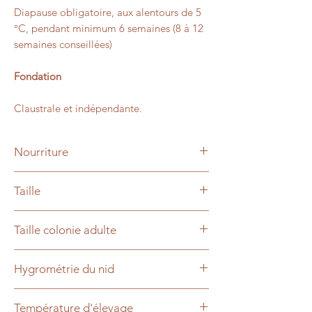
Diapause obligatoire, aux alentours de 5
°C, pendant minimum 6 semaines (8 à 12
semaines conseillées)
Fondation
Claustrale et indépendante.
Nourriture
Graines, insectes
Taille
4 à 14mm pour les ouvrières, 14 à 16mm
Taille colonie adulte
pour la reine
De 10.000 à 30.000 individus
Hygrométrie du nid
Sec, semi-humide
Température d'élevage