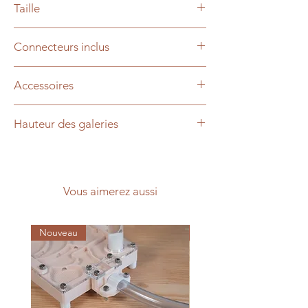
Taille
10x10cm
Connecteurs inclus
4 x 2x1 (linéaires)
Accessoires
Plafond rouge
inclu
Hauteur des galeries
10mm, pour grandes espèces (Messor,
Camponotus, etc.)
Vous aimerez aussi
Nouveau
Top débutants