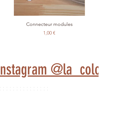
Connecteur modules
Kit d'initiation à l'éle
Prix
1,00 €
 Instagram @la_colonie_d