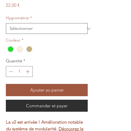
Prix
22,00 €
Hygrométrie
*
Couleur
*
Quantité
*
Ajouter au panier
Commander et payer
La v2 est arrivée ! Amélioration notable
du système de modularité.
Découvrez le