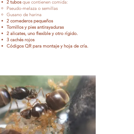
2 tubos
que contienen comida:
Pseudo-melaza
o semillas
Gusano de harina
2 comederos pequeños
Tornillos y pies antirayaduras
2 alicates, uno flexible y otro rígido.
3 cachés rojos
Códigos QR para montaje y hoja de cría.