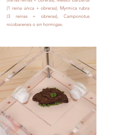
(1 reina única + obreras), Myrmica rubra
(3 reinas + obreras), Camponotus
nicobarensis o sin hormigas.