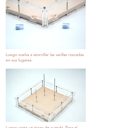
Luego vuelva a atornillar las varillas roscadas
en sus lugares:
Luego corta un trozo de cuerda. Para el