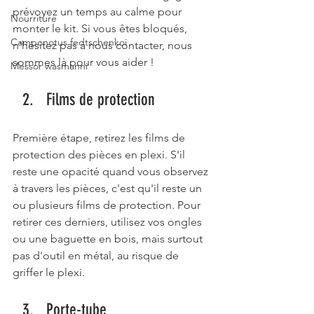
prévoyez un temps au calme pour 
Nourriture
monter le kit. Si vous êtes bloqués, 
Camponotus fedtschenkoi
n'hésitez pas à nous contacter, nous 
sommes là pour vous aider !
Messor wasmanni
Films de protection
Première étape, retirez les films de 
protection des pièces en plexi. S'il 
reste une opacité quand vous observez 
à travers les pièces, c'est qu'il reste un 
ou plusieurs films de protection. Pour 
retirer ces derniers, utilisez vos ongles 
ou une baguette en bois, mais surtout 
pas d'outil en métal, au risque de 
griffer le plexi. 
Porte-tube 