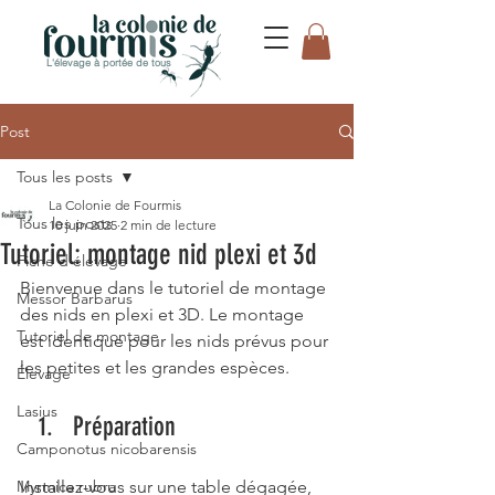
L'élevage à portée de tous
Post
Tous les posts
La Colonie de Fourmis
Tous les posts
10 juin 2025
2 min de lecture
Tutoriel: montage nid plexi et 3d
Fiche d'élevage
Bienvenue dans le tutoriel de montage 
Messor Barbarus
des nids en plexi et 3D. Le montage 
Tutoriel de montage
est identique pour les nids prévus pour 
les petites et les grandes espèces. 
Élevage
Lasius
Préparation
Camponotus nicobarensis
Myrmica rubra
Installez-vous sur une table dégagée, 