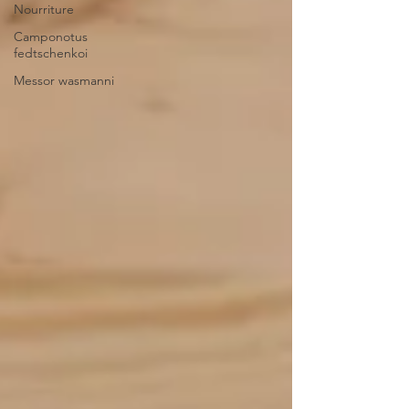
Nourriture
Camponotus
fedtschenkoi
Messor wasmanni