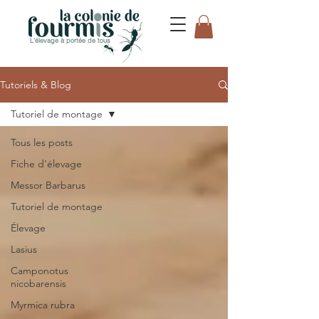
L'élevage à portée de tous
Tutoriels & Blog
Tutoriel de montage
Tous les posts
Fiche d'élevage
Messor Barbarus
Tutoriel de montage
Élevage
Lasius
Camponotus
nicobarensis
Myrmica rubra