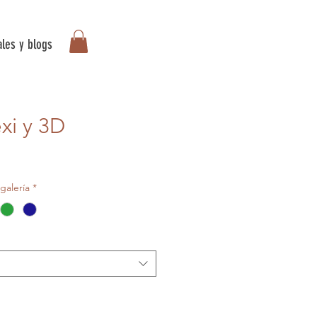
ales y blogs
xi y 3D
galería
*