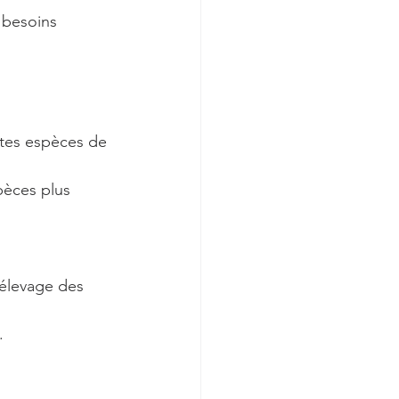
s besoins 
ites espèces de 
spèces plus 
'élevage des 
.