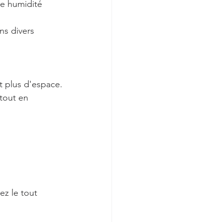
ne humidité 
ns divers 
t plus d'espace.
tout en 
z le tout  