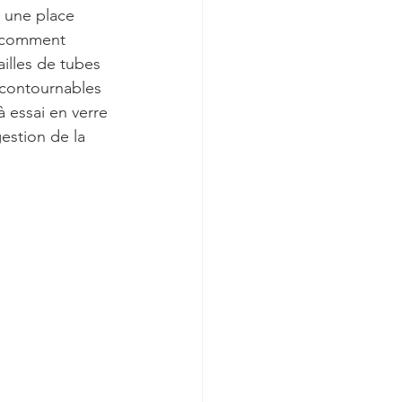
 une place 
, comment 
ailles de tubes 
ncontournables 
 essai en verre 
gestion de la 