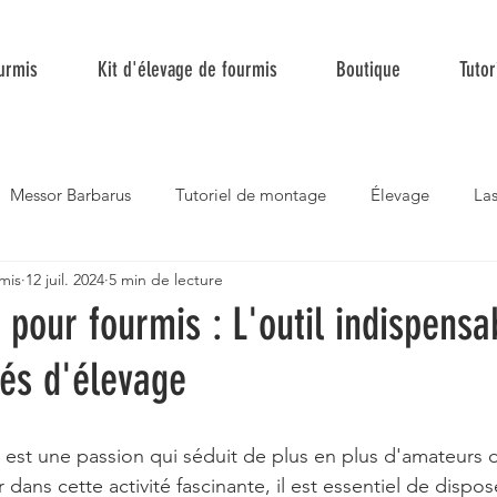
urmis
Kit d'élevage de fourmis
Boutique
Tutor
Messor Barbarus
Tutoriel de montage
Élevage
Las
mis
12 juil. 2024
5 min de lecture
yrmica rubra
Nourriture
Camponotus fedtschenkoi
 pour fourmis : L'outil indispensa
nés d'élevage
 est une passion qui séduit de plus en plus d'amateurs d
r dans cette activité fascinante, il est essentiel de dispos