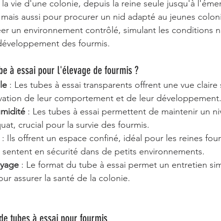
la vie d'une colonie, depuis la reine seule jusqu'à l'ém
 mais aussi pour procurer un nid adapté au jeunes coloni
éer un environnement contrôlé, simulant les conditions na
 développement des fourmis.
ube à essai pour l'élevage de fourmis ?
le
 : Les tubes à essai transparents offrent une vue claire 
servation de leur comportement et de leur développement
umidité
 : Les tubes à essai permettent de maintenir un ni
at, crucial pour la survie des fourmis.
 : Ils offrent un espace confiné, idéal pour les reines fou
e sentent en sécurité dans de petits environnements.
oyage
 : Le format du tube à essai permet un entretien simp
ur assurer la santé de la colonie.
s de tubes à essai pour fourmis