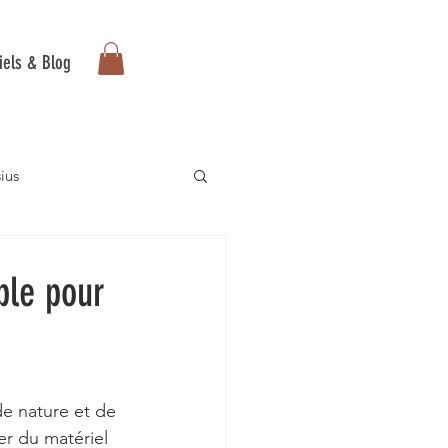
iels & Blog
ius
Messor wasmanni
ble pour
e nature et de 
er du matériel 