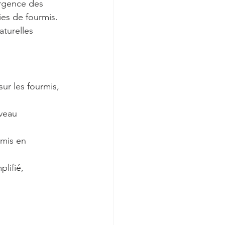
ergence des 
es de fourmis. 
turelles 
sur les fourmis, 
.
veau 
rmis en 
lifié, 