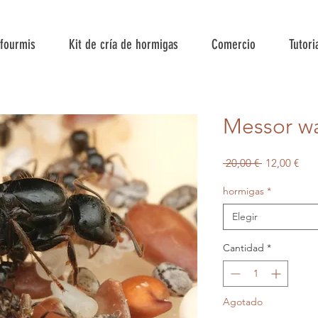
 fourmis
Kit de cría de hormigas
Comercio
Tutori
Messor w
Precio
Prec
 20,00 € 
12,00 €
de
hormigas
*
ofer
Elegir
Cantidad
*
Agotado