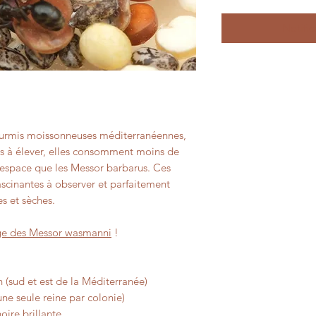
Notific
ourmis moissonneuses méditerranéennes,
es à élever, elles consomment moins de
'espace que les
Messor barbarus
. Ces
fascinantes à observer et parfaitement
s et sèches.
age des Messor wasmanni
!
 (sud et est de la Méditerranée)
e seule reine par colonie)
oire brillante