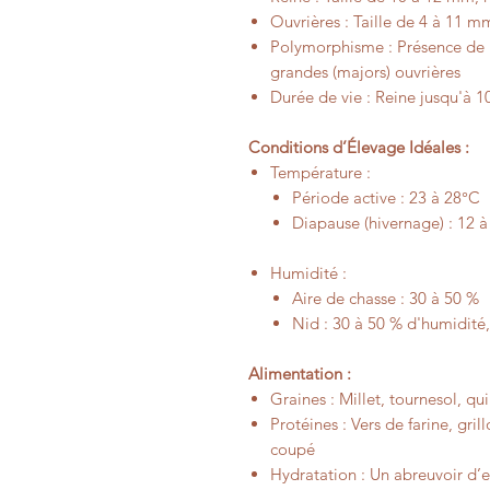
Ouvrières
: Taille de 4 à 11 m
Polymorphisme
: Présence de 
grandes (majors) ouvrières
Durée de vie
: Reine jusqu'à 10
Conditions d’Élevage Idéales :
Température
:
Période active : 23 à 28°C
Diapause (hivernage) : 12 
Humidité
:
Aire de chasse : 30 à 50 %
Nid : 30 à 50 % d'humidité
Alimentation :
Graines
: Millet, tournesol, qu
Protéines
: Vers de farine, gri
coupé
Hydratation
: Un abreuvoir d’e