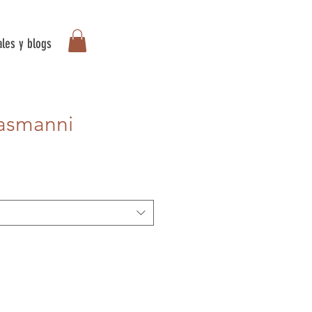
ales y blogs
asmanni
io
ta