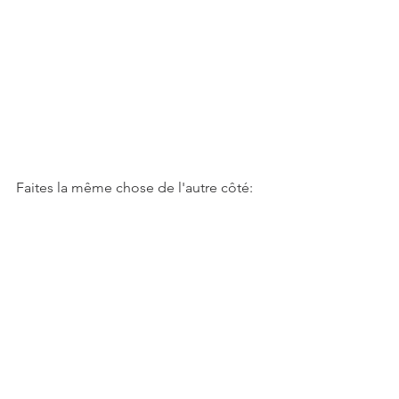
Faites la même chose de l'autre côté:
Regroupez les vis 20mm, entretoises, 