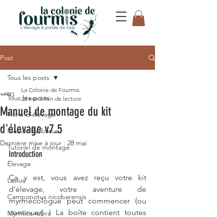
L'élevage à portée de tous
Post
Tous les posts
La Colonie de Fourmis
Tous les posts
28 mai
5 min de lecture
Manuel de montage du kit
Fiche d'élevage
d'élevage v7.5
Messor Barbarus
Dernière mise à jour :
28 mai
Tutoriel de montage
Introduction
Élevage
Ça y est, vous avez reçu votre kit 
Lasius
d'élevage, votre aventure de 
Camponotus nicobarensis
myrmécologue peut commencer (ou 
continuer) ! La boîte contient toutes 
Myrmica rubra